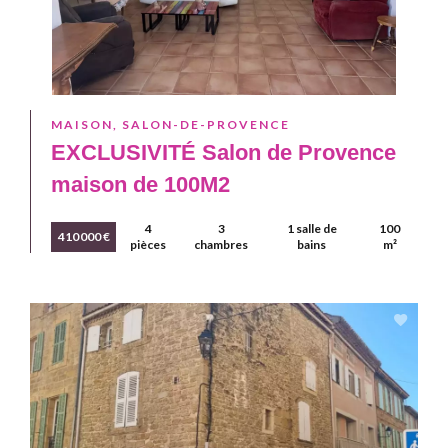
MAISON, SALON-DE-PROVENCE
EXCLUSIVITÉ Salon de Provence
maison de 100M2
4
3
1 salle de
100
410 000 €
pièces
chambres
bains
m²