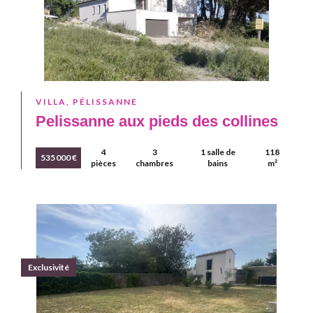
VILLA, PÉLISSANNE
Pelissanne aux pieds des collines
4
3
1 salle de
118
535 000 €
pièces
chambres
bains
m²
Exclusivité