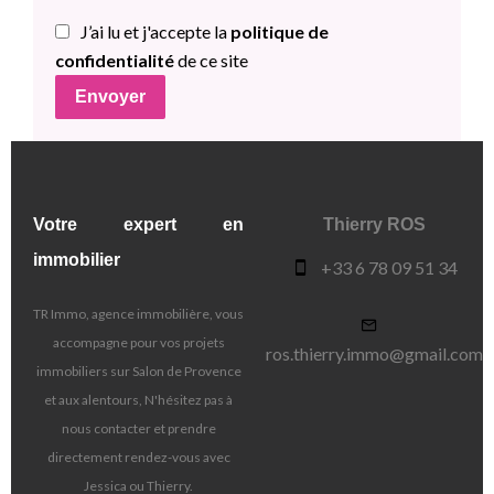
J’ai lu et j'accepte la
politique de
confidentialité
de ce site
Envoyer
Votre expert en
Thierry ROS
immobilier
+33 6 78 09 51 34
TR Immo, agence immobilière, vous
accompagne pour vos projets
ros.thierry.immo@gmail.com
immobiliers sur Salon de Provence
et aux alentours, N'hésitez pas à
nous contacter et prendre
directement rendez-vous avec
Jessica ou Thierry.