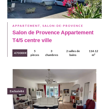
APPARTEMENT, SALON-DE-PROVENCE
Salon de Provence Appartement
T4/5 centre ville
5
3
2 salles de
114.12
470 000 €
pièces
chambres
bains
m²
Exclusivité