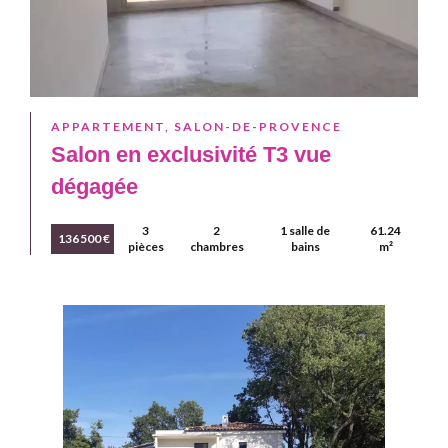
APPARTEMENT, SALON-DE-PROVENCE
Salon en exclusivité T3 vue
dégagée
3
2
1 salle de
61.24
136 500 €
pièces
chambres
bains
m²