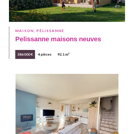
MAISON, PÉLISSANNE
Pelissanne maisons neuves
386 000 €
4 pièces
92.1 m²