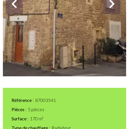
Référence
87003541
Pièces
5 pièces
Surface
170 m²
Type de chauffage
Radiateur