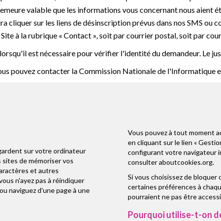
demeure valable que les informations vous concernant nous aient é
ra cliquer sur les liens de désinscription prévus dans nos SMS ou c
ite à la rubrique « Contact », soit par courrier postal, soit par cour
rsqu'il est nécessaire pour vérifier l'identité du demandeur. Le just
s pouvez contacter la Commission Nationale de l'Informatique et 
Vous pouvez à tout moment acc
en cliquant sur le lien « Gesti
gardent sur votre ordinateur
configurant votre navigateur 
es sites de mémoriser vos
consulter
aboutcookies.org
.
caractères et autres
Si vous choisissez de bloquer
ous n'ayez pas à réindiquer
certaines préférences à chaque
 ou naviguez d'une page à une
pourraient ne pas être accessi
Pourquoi utilise-t-on d