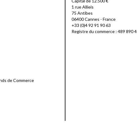
Capital de 12.500 €
1 rue Allieis
75 Antibes
06400 Cannes - France
+33 (0)4 92 91 90 63
Registre du commerce : 489 890 
Fonds de Commerce