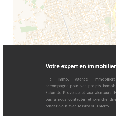
Votre expert en immobilie
TR Immo, agence immobilière
accompagne pour vos projets immobil
Salon de Provence et aux alentours, N
pas à nous contacter et prendre dir
rendez-vous avec Jessica ou Thierry.