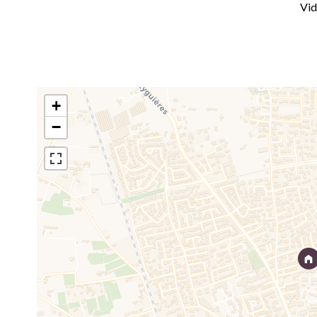
Vid
+
−