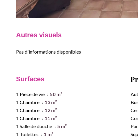
Autres visuels
Pas d'informations disponibles
Pr
Surfaces
1 Pièce de vie
50 m²
Aut
1 Chambre
13 m²
Bu
1 Chambre
12 m²
Cen
1 Chambre
11 m²
Co
1 Salle de douche
5 m²
Par
1 Toilettes
1 m²
Su