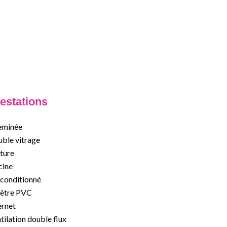
estations
eminée
ble vitrage
ture
cine
 conditionné
être PVC
ernet
tilation double flux