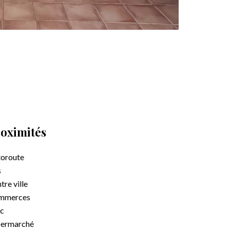
oximités
oroute
s
tre ville
mmerces
c
permarché