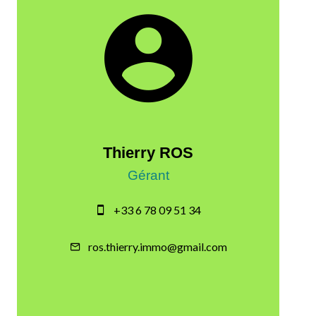
Thierry ROS
Gérant
+33 6 78 09 51 34
ros.thierry.immo@gmail.com