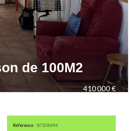
son de 100M2
410 000 €
Référence
87108494