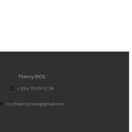
Thierry ROS
+33 6 78 09 51 34
ros.thierry.immo@gmail.com