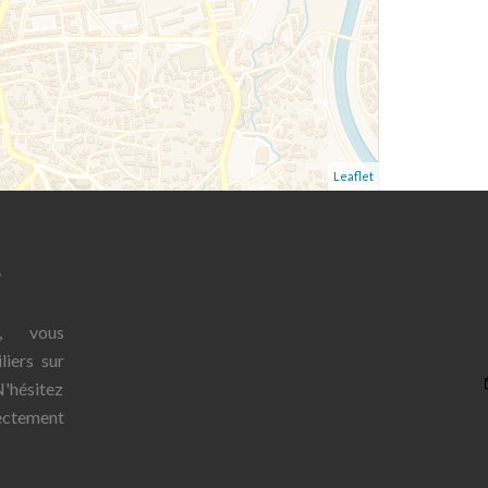
Leaflet
r
, vous
iers sur
'hésitez
ectement