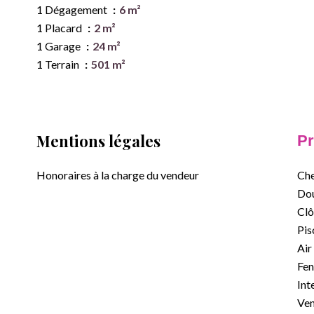
1 Dégagement
6 m²
1 Placard
2 m²
1 Garage
24 m²
1 Terrain
501 m²
Mentions légales
Pr
Honoraires à la charge du vendeur
Ch
Dou
Clô
Pis
Air
Fen
Int
Ven