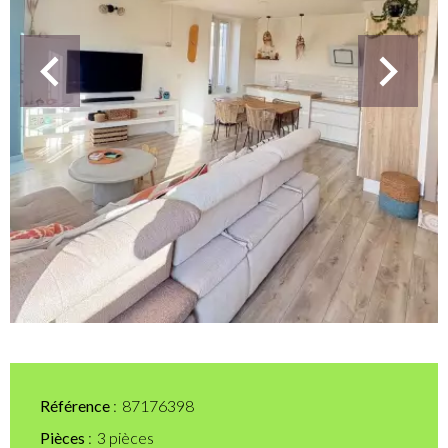
Référence
87176398
Pièces
3 pièces