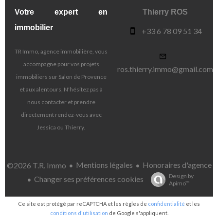
Votre expert en
Thierry ROS
immobilier
+33 6 78 09 51 34
TR Immo, agence immobilière, vous
accompagne pour vos projets
ros.thierry.immo@gmail.com
immobiliers sur Salon de Provence
et aux alentours, N'hésitez pas à
nous contacter et prendre
directement rendez-vous avec
Jessica ou Thierry.
Mentions légales
Honoraires d'agence
©2026 T.R. Immo
Design by
Changer ses préférences cookies
Apimo™
Ce site est protégé par reCAPTCHA et les règles de
confidentialité
et les
conditions d'utilisation
de Google s'appliquent.