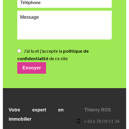
J’ai lu et j'accepte la
politique de
confidentialité
de ce site
Envoyer
Votre expert en
Thierry ROS
immobilier
+33 6 78 09 51 34