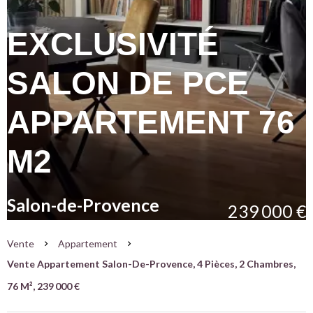
EXCLUSIVITÉ
SALON DE PCE
APPARTEMENT 76
M2
Salon-de-Provence
239 000 €
Vente
Appartement
Vente Appartement Salon-De-Provence, 4 Pièces, 2 Chambres,
76 M², 239 000 €