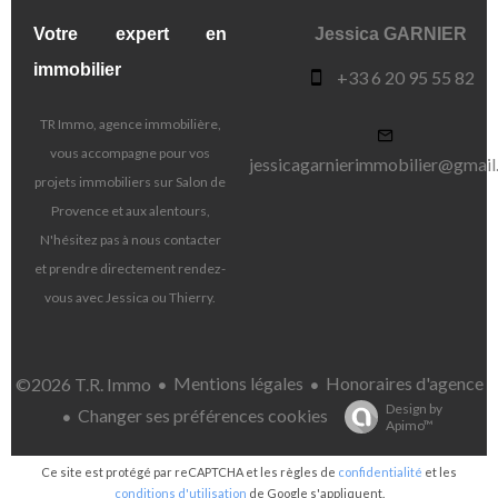
Votre expert en
Jessica GARNIER
immobilier
+33 6 20 95 55 82
TR Immo, agence immobilière,
vous accompagne pour vos
jessicagarnierimmobilier@gmai
projets immobiliers sur Salon de
Provence et aux alentours,
N'hésitez pas à nous contacter
et prendre directement rendez-
vous avec Jessica ou Thierry.
Mentions légales
Honoraires d'agence
©2026 T.R. Immo
Design by
Changer ses préférences cookies
Apimo™
Ce site est protégé par reCAPTCHA et les règles de
confidentialité
et les
conditions d'utilisation
de Google s'appliquent.