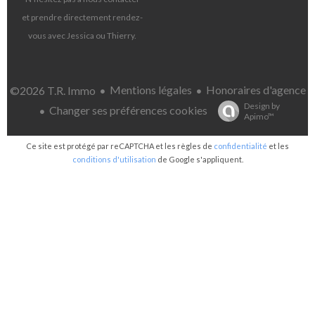
et prendre directement rendez-
vous avec Jessica ou Thierry.
Mentions légales
Honoraires d'agence
©2026 T.R. Immo
Design by
Changer ses préférences cookies
Apimo™
Ce site est protégé par reCAPTCHA et les règles de
confidentialité
et les
conditions d'utilisation
de Google s'appliquent.