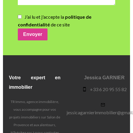
J’ai lu et j'accepte la
politique de
confidentialité
de ce site
Envoyer
Votre expert en
Jessica GARNIER
immobilier
+33 6 20 95 55 82
TR Immo, agence immobilière,
vous accompagne pour vos
jessicagarnierimmobilier@gmai
projets immobiliers sur Salon de
Provence et aux alentours,
N'hésitez pas à nous contacter