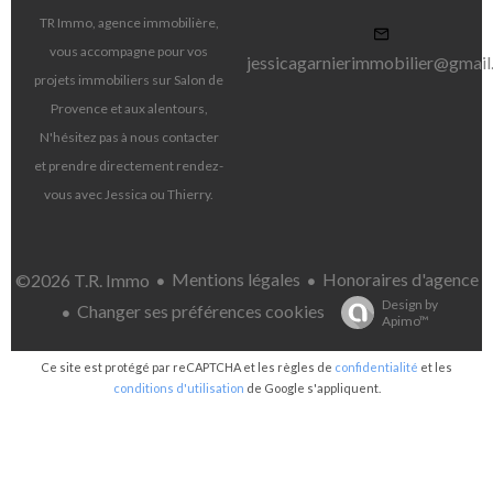
TR Immo, agence immobilière,
vous accompagne pour vos
jessicagarnierimmobilier@gmai
projets immobiliers sur Salon de
Provence et aux alentours,
N'hésitez pas à nous contacter
et prendre directement rendez-
vous avec Jessica ou Thierry.
Mentions légales
Honoraires d'agence
©2026 T.R. Immo
Design by
Changer ses préférences cookies
Apimo™
Ce site est protégé par reCAPTCHA et les règles de
confidentialité
et les
conditions d'utilisation
de Google s'appliquent.