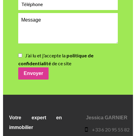
J’ai lu et j'accepte la
politique de
confidentialité
de ce site
Envoyer
Votre expert en
Jessica GARNIER
immobilier
+33 6 20 95 55 82