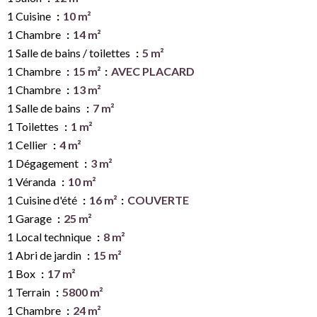
1 Cuisine
10 m²
1 Chambre
14 m²
1 Salle de bains / toilettes
5 m²
1 Chambre
15 m²
AVEC PLACARD
1 Chambre
13 m²
1 Salle de bains
7 m²
1 Toilettes
1 m²
1 Cellier
4 m²
1 Dégagement
3 m²
1 Véranda
10 m²
1 Cuisine d'été
16 m²
COUVERTE
1 Garage
25 m²
1 Local technique
8 m²
1 Abri de jardin
15 m²
1 Box
17 m²
1 Terrain
5800 m²
1 Chambre
24 m²