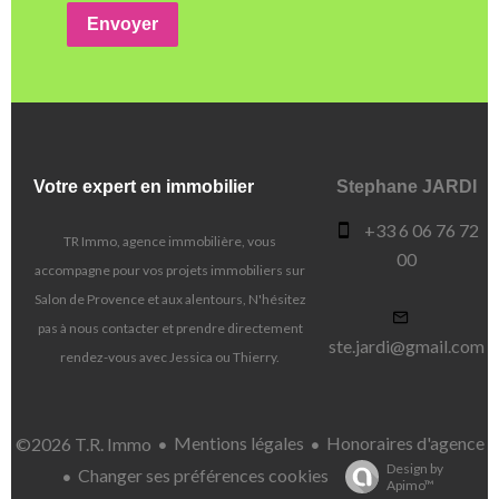
Envoyer
Votre expert en immobilier
Stephane JARDI
+33 6 06 76 72
TR Immo, agence immobilière, vous
00
accompagne pour vos projets immobiliers sur
Salon de Provence et aux alentours, N'hésitez
pas à nous contacter et prendre directement
ste.jardi@gmail.com
rendez-vous avec Jessica ou Thierry.
Mentions légales
Honoraires d'agence
©2026 T.R. Immo
Design by
Changer ses préférences cookies
Apimo™