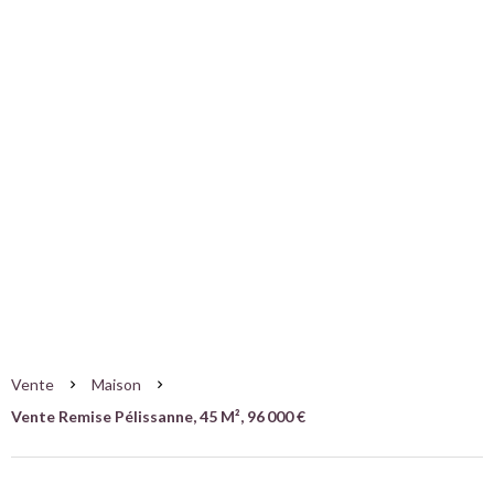
Vente Remise
Pélissanne
Pélissanne
96 000 €
Vente
Maison
Vente Remise Pélissanne, 45 M², 96 000 €