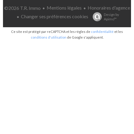
Mentions légales
Honoraires d'agence
©2026 T.R. Immo
Design by
Changer ses préférences cookies
Apimo™
Ce site est protégé par reCAPTCHA et les règles de
confidentialité
et les
conditions d'utilisation
de Google s'appliquent.