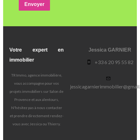
Envoyer
Votre expert en
Jessica GARNIER
immobilier
+33 6 20 95 55 82
TR Immo, agence immobilière,
vous accompagne pour vos
jessicagarnierimmobilier@gmai
projets immobiliers sur Salon de
Provence et aux alentours,
N'hésitez pas à nous contacter
et prendre directement rendez-
vous avec Jessica ou Thierry.