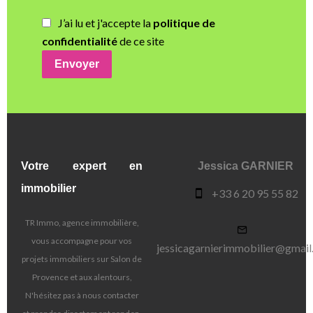
J’ai lu et j'accepte la
politique de
confidentialité
de ce site
Envoyer
Votre expert en
Jessica GARNIER
immobilier
+33 6 20 95 55 82
TR Immo, agence immobilière,
vous accompagne pour vos
jessicagarnierimmobilier@gmai
projets immobiliers sur Salon de
Provence et aux alentours,
N'hésitez pas à nous contacter