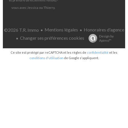
et prendre directement rendez-
vous avec Jessica ou Thierry.
Mentions légales
Honoraires d'agence
©2026 T.R. Immo
Design by
Changer ses préférences cookies
Apimo™
Ce site est protégé par reCAPTCHA et les règles de
confidentialité
et les
conditions d'utilisation
de Google s'appliquent.